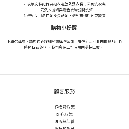
2. 後續洗滌記得要把衣物
放入洗衣袋
再丟到洗衣機
3. 丟洗衣機請與淺色衣物分開洗滌
4. 避免使用漂白劑及柔軟劑，避免衣物脫色或變質
購物小提醒
下單選購前，請您務必詳細閱讀購物須知，有任何尺寸相關問題都可以
透過 Line 詢問，我們會在工作時段內盡快回覆。
顧客服務
退換貨政策
配送政策
洗滌與保養
隱私權政策