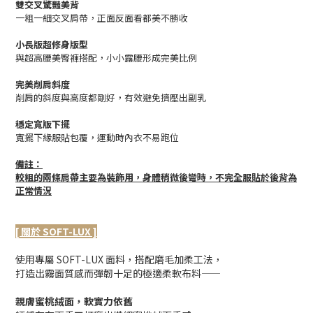
雙交叉驚豔美背
一粗一細交叉肩帶，正面反面看都美不勝收
小長版超修身版型
與超高腰美臀褲搭配，小小露腰形成完美比例
完美削肩斜度
削肩的斜度與高度都剛好，有效避免擠壓出副乳
穩定寬版下擺
寬擺下緣服貼包覆，運動時內衣不易跑位
備註：
較粗的兩條肩帶主要為裝飾用，身體稍微後彎時，不完全服貼於後背為
正常情況
[ 關於 SOFT-LUX ]
使用專屬 SOFT-LUX 面料，搭配磨毛加柔工法，
打造出霧面質感而彈韌十足的極適柔軟布料——
親膚蜜桃絨面，軟實力依舊