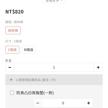
查看更多
NT$820
顏色
: 雨林綠
雨林綠
尺寸
: S現貨
S現貨
M現貨
數量
以優惠價加購商品
(最多 1 件)
防激凸日常胸墊(一對)