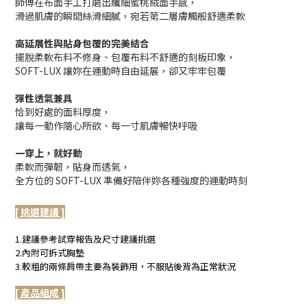
師傅在布面手工打磨出纖細蜜桃絨面手感，
滑過肌膚的瞬間絲滑細膩，宛若第二層膚觸般舒適柔軟
高延展性與貼身包覆的完美結合
擺脫柔軟布料不修身、包覆布料不舒適的刻板印象，
SOFT-LUX 讓妳在運動時自由延展，卻又牢牢包覆
彈性透氣兼具
恰到好處的面料厚度，
讓每一動作隨心所欲、每一寸肌膚暢快呼吸
一穿上，就好動
柔軟而彈韌，貼身而透氣，
全方位的 SOFT-LUX 準備好陪伴妳各種強度的運動時刻
[ 挑選建議 ]
1.建議參考試穿報告及尺寸建議挑選
2.內附可拆式胸墊
3.較粗的兩條肩帶主要為裝飾用，不服貼後背為正常狀況
[ 產品組成 ]