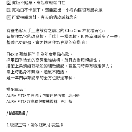
2️⃣ 寬版不貼身，穿起來輕鬆自在
3️⃣ 寬袖口不卡腋下，還能露出一小塊內搭很有層次感
4️⃣ 可愛抽繩設計，春天的俏皮感就靠它
有些老客人手上應該有之前出的 Chu Chu 棉花糖背心，
這款作為它的改良款，手感上一樣柔軟，但是涼滑感多了一些，
整體也更輕盈，會更適合作為春夏的穿搭唷！
Flexin 慕絲棉™
作為年度重點布款，
採用四季皆宜的高彈纖維結構，兼具支撐與親膚性；
搭配上
柔滑如慕斯般的細緻觸感，輕盈同時帶有穩定彈力；
穿上時貼身不緊繃、透氣不悶熱，
是一年四季都能穿的全方位舒適布料。
搭配單品：
AURA-FIT© 中高強度包覆運動內衣 - 冰河藍
AURA-FIT© 超高腰包覆翹臀褲 - 冰河藍
/ 挑選建議 /
1.版型正常，請依照尺寸表選擇