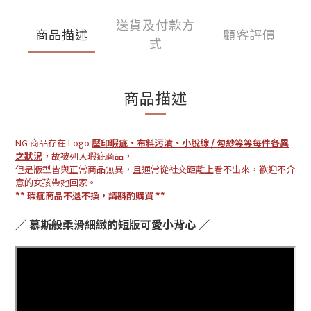
送貨及付款方
商品描述
顧客評價
式
商品描述
NG 商品存在 Logo
壓印瑕疵、布料污漬、小脫線 / 勾紗等等每件各異
之狀況
，故被列入瑕疵商品，
但是版型皆與正常商品無異，且通常從社交距離上看不出來，歡迎不介
意的女孩帶她回家。
**
瑕疵商品不退不換，請斟酌購買
**
／ 慕斯般柔滑細緻的短版可愛小背心 ／