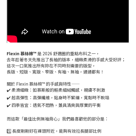
Flexin 慕絲棉™
是 2026 舒適圈的重點布料之一，
去年趁著冬天先推出了長袖的版本，細緻柔滑的手感大受好評；
這次一口氣推出所有妳在不同時刻需要的版型，
長版、短版、寬版、窄版、有袖、無袖，通通都有！
關於 Flexin 慕絲棉™ 的手感與特性——
✔️ 柔滑細緻：如慕斯般的輕柔細絨觸感，親膚不刺激
✔️ 超高彈性：高彈纖維，貼身時不緊繃，寬鬆時不軟塌
✔️ 四季皆宜：
透氣不悶熱，兼具清爽與厚實的平衡
而這款「最佳比例無袖背心」我們最喜歡他的部分是：
1️⃣ 長度剛剛好在褲頭附近，能夠有效拉長腿部比例