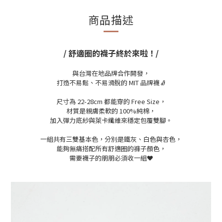
商品描述
/ 舒適圈的襪子終於來啦！/
與台灣在地品牌合作開發，
打造不易鬆、不易滑脫的 MIT 品牌襪🧦
尺寸為 22-28cm 都能穿的 Free Size，
材質是親膚柔軟的 100%純棉，
加入彈力底紗與萊卡纖維來穩定包覆雙腳。
一組共有三雙基本色，分別是鐵灰、白色與杏色，
能夠無痛搭配所有舒適圈的褲子顏色，
需要襪子的朋朋必須收一組
❤️