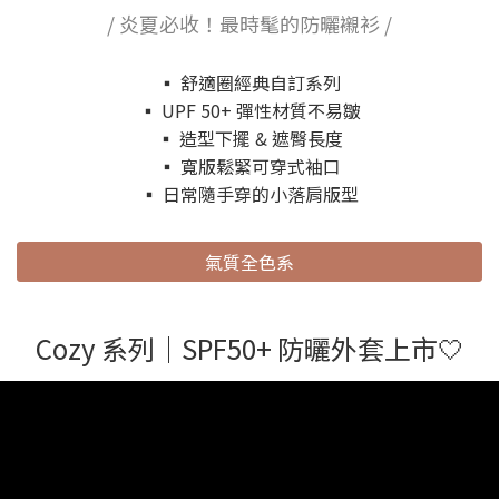
/ 炎夏必收！最時髦的防曬襯衫 /
▪️ 舒適圈經典自訂系列
▪️ UPF 50+ 彈性材質不易皺
▪️ 造型下擺 & 遮臀長度
▪️ 寬版鬆緊可穿式袖口
▪️ 日常隨手穿的小落肩版型
氣質全色系
Cozy 系列｜SPF50+ 防曬外套上市🤍