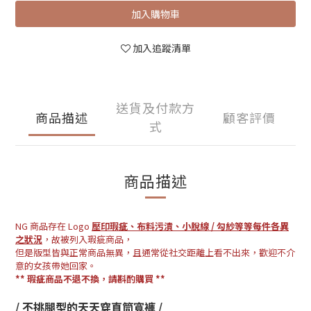
加入購物車
加入追蹤清單
送貨及付款方
商品描述
顧客評價
式
商品描述
NG 商品存在 Logo
壓印瑕疵、布料污漬、小脫線 / 勾紗等等每件各異
之狀況
，故被列入瑕疵商品，
但是版型皆與正常商品無異，且通常從社交距離上看不出來，歡迎不介
意的女孩帶她回家。
**
瑕疵商品不退不換，請斟酌購買
**
/
不挑腿型的天天穿直筒寬褲
/