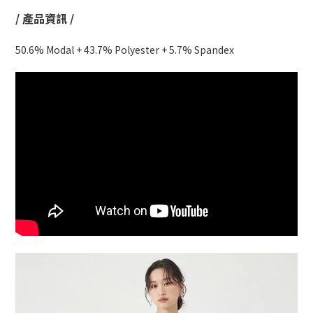
/ 產品資訊 /
50.6% Modal + 43.7% Polyester + 5.7% Spandex