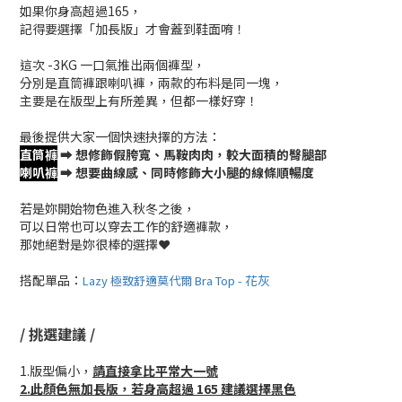
如果你身高超過165，
記得要選擇「加長版」才會蓋到鞋面唷！
這次 -3KG 一口氣推出兩個褲型，
分別是直筒褲跟喇叭褲，兩款的布料是同一塊，
主要是在版型上有所差異，但都一樣好穿！
最後提供大家一個快速抉擇的方法：
直筒褲
➡️ 想修飾假胯寬、馬鞍肉肉，較大面積的臀腿部
喇叭褲
➡️ 想要曲線感、同時修飾大小腿的線條順暢度
若是妳開始物色進入秋冬之後，
可以日常也可以穿去工作的舒適褲款，
那她絕對是妳很棒的選擇❤️
搭配單品：
花灰
Lazy 極致舒適莫代爾 Bra Top -
/ 挑選建議 /
1.版型偏小，
請直接拿比平常大一號
2.此顏色無加長版，若身高超過 165 建議選擇黑色